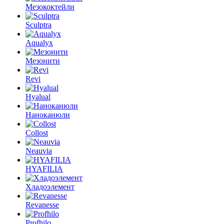
Мезококтейли
Sculptra
Aqualyx
Мезонити
Revi
Hyalual
Наноканюли
Collost
Neauvia
HYAFILIA
Хладоэлемент
Revanesse
Profhilo