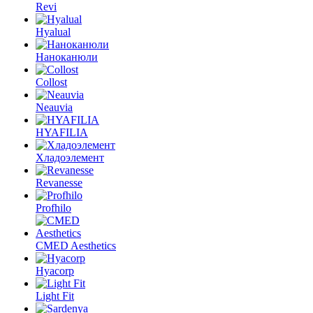
Revi
Hyalual
Наноканюли
Collost
Neauvia
HYAFILIA
Хладоэлемент
Revanesse
Profhilo
CMED Aesthetics
Hyacorp
Light Fit