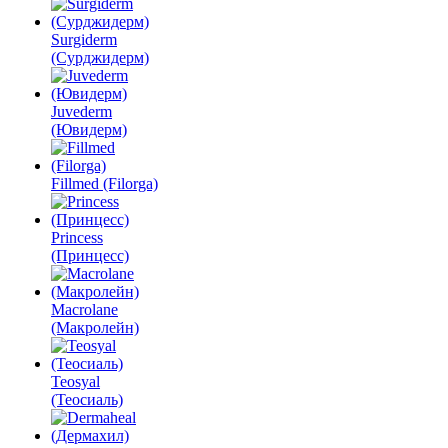
Surgiderm
(Сурджидерм)
Juvederm
(Ювидерм)
Fillmed (Filorga)
Princess
(Принцесс)
Macrolane
(Макролейн)
Teosyal
(Теосиаль)