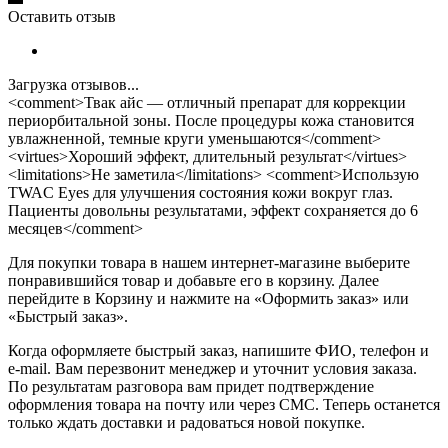
Оставить отзыв
Загрузка отзывов...
<comment>Твак айс — отличный препарат для коррекции
периорбитальной зоны. После процедуры кожа становится
увлажненной, темные круги уменьшаются</comment>
<virtues>Хороший эффект, длительный результат</virtues>
<limitations>Не заметила</limitations> <comment>Использую
TWAC Eyes для улучшения состояния кожи вокруг глаз.
Пациенты довольны результатами, эффект сохраняется до 6
месяцев</comment>
Для покупки товара в нашем интернет-магазине выберите
понравившийся товар и добавьте его в корзину. Далее
перейдите в Корзину и нажмите на «Оформить заказ» или
«Быстрый заказ».
Когда оформляете быстрый заказ, напишите ФИО, телефон и
e-mail. Вам перезвонит менеджер и уточнит условия заказа.
По результатам разговора вам придет подтверждение
оформления товара на почту или через СМС. Теперь останется
только ждать доставки и радоваться новой покупке.