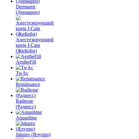
Dermaren
(Дермарен)
Анестезирующий
крем J-Cain
(ЖиКейн)
AestheFill
TwAc
Renaissance
Radiesse
(Радиесс)
Aquashine
Jalupro (Ялупро)