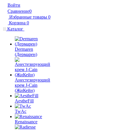
Войти
Сравнение
0
Избранные товары
0
Корзина
0
Каталог
Dermaren
(Дермарен)
Анестезирующий
крем J-Cain
(ЖиКейн)
AestheFill
TwAc
Renaissance