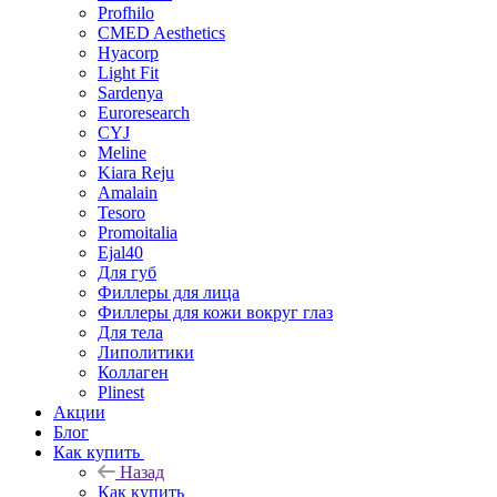
Profhilo
CMED Aesthetics
Hyacorp
Light Fit
Sardenya
Euroresearch
CYJ
Meline
Kiara Reju
Amalain
Tesoro
Promoitalia
Ejal40
Для губ
Филлеры для лица
Филлеры для кожи вокруг глаз
Для тела
Липолитики
Коллаген
Plinest
Акции
Блог
Как купить
Назад
Как купить