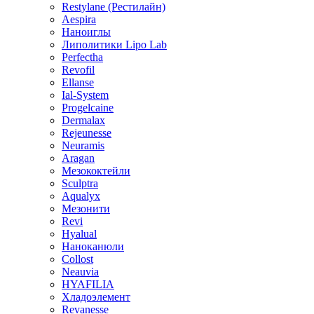
Restylane (Рестилайн)
Aespira
Наноиглы
Липолитики Lipo Lab
Perfectha
Revofil
Ellanse
Ial-System
Progelcaine
Dermalax
Rejeunesse
Neuramis
Aragan
Мезококтейли
Sculptra
Aqualyx
Мезонити
Revi
Hyalual
Наноканюли
Collost
Neauvia
HYAFILIA
Хладоэлемент
Revanesse