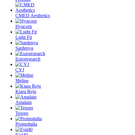
CMED Aesthetics
Hyacorp
Light Fit
Sardenya
Euroresearch
CYJ
Meline
Kiara Reju
Amalain
Tesoro
Promoitalia
Ejal40