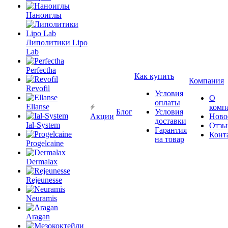
Наноиглы
Липолитики Lipo
Lab
Perfectha
Как купить
Компания
Revofil
Условия
О
оплаты
Ellanse
комп
Блог
Условия
Акции
Ново
доставки
Ial-System
Отзы
Гарантия
Конт
на товар
Progelcaine
Dermalax
Rejeunesse
Neuramis
Aragan