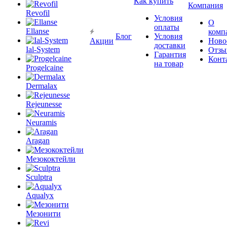
Как купить
Компания
Revofil
Условия
О
оплаты
Ellanse
комп
Блог
Условия
Акции
Ново
доставки
Ial-System
Отзы
Гарантия
Конт
на товар
Progelcaine
Dermalax
Rejeunesse
Neuramis
Aragan
Мезококтейли
Sculptra
Aqualyx
Мезонити