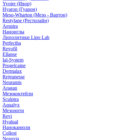
Yvoire (Ивор)
Hyaron (Гуарон)
Meso-Wharton (Мезо - Вартон)
Restylane (Рестилайн)
Aespira
Наноиглы
Липолитики Lipo Lab
Perfectha
Revofil
Ellanse
Ial-System
Progelcaine
Dermalax
Rejeunesse
Neuramis
Aragan
Мезококтейли
Sculptra
Aqualyx
Мезонити
Revi
Hyalual
Наноканюли
Collost
Neauvia