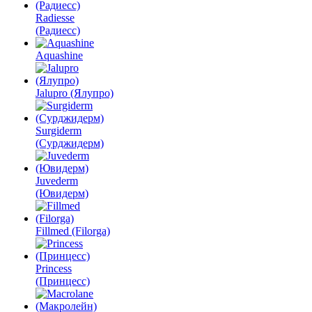
Radiesse
(Радиесс)
Aquashine
Jalupro (Ялупро)
Surgiderm
(Сурджидерм)
Juvederm
(Ювидерм)
Fillmed (Filorga)
Princess
(Принцесс)