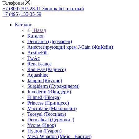
Телефоны
+7 (800) 707-28-11
Звонок бесплатный
+7 (495) 135-35-59
Каталог
Назад
Каталог
Dermaren (Дермарен)
Анестезирующий крем J-Cain (ЖиКейн)
AestheFill
TwAc
Renaissance
Radiesse (Радиесс)
Aquashine
Jalupro (Ялупро)
Surgiderm (Сурджидерм)
Juvederm (Ювидерм)
Fillmed (Filorga)
Princess (Принцесс)
Macrolane (Макролейн)
Teosyal (Теосиаль)
Dermaheal (Дермахил)
Yvoire (Ивор)
Hyaron (Гуарон)
Meso-Wharton (Мезо - Вартон)