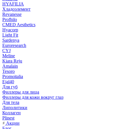
HYAFILIA
Хладоэлемент
Revanesse
Profhilo
CMED Aesthetics
Hyacorp
Light Fit
Sardenya
Euroresearch
CYJ
Meline
Kiara Reju
Amalain
Tesoro
Promoitalia
Ejal40
Для губ
Филлеры для лица
Филлеры для кожи вокруг глаз
Для тела
Липолитики
Коллаген
Plinest
Акции
Блог