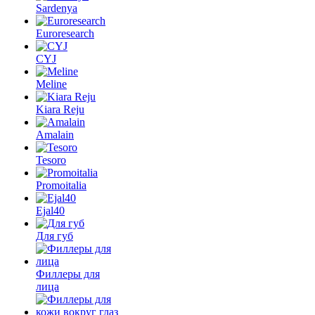
Sardenya
Euroresearch
CYJ
Meline
Kiara Reju
Amalain
Tesoro
Promoitalia
Ejal40
Для губ
Филлеры для
лица