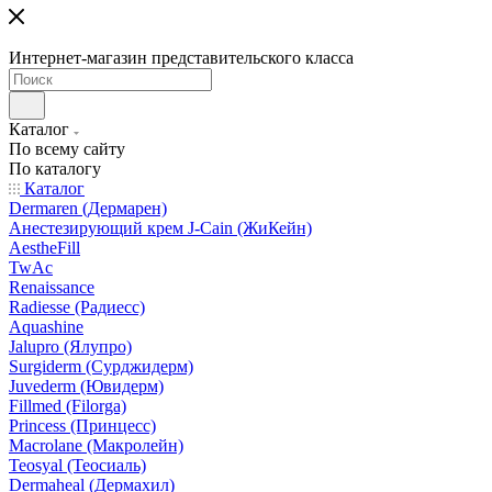
Интернет-магазин представительского класса
Каталог
По всему сайту
По каталогу
Каталог
Dermaren (Дермарен)
Анестезирующий крем J-Cain (ЖиКейн)
AestheFill
TwAc
Renaissance
Radiesse (Радиесс)
Aquashine
Jalupro (Ялупро)
Surgiderm (Сурджидерм)
Juvederm (Ювидерм)
Fillmed (Filorga)
Princess (Принцесс)
Macrolane (Макролейн)
Teosyal (Теосиаль)
Dermaheal (Дермахил)