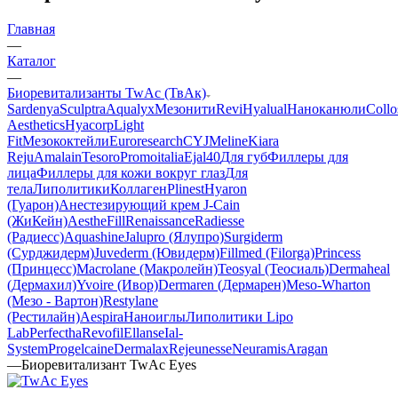
Главная
—
Каталог
—
Биоревитализанты TwAc (ТвАк)
Sardenya
Sculptra
Aqualyx
Мезонити
Revi
Hyalual
Наноканюли
Collo
Aesthetics
Hyacorp
Light
Fit
Мезококтейли
Euroresearch
CYJ
Meline
Kiara
Reju
Amalain
Tesoro
Promoitalia
Ejal40
Для губ
Филлеры для
лица
Филлеры для кожи вокруг глаз
Для
тела
Липолитики
Коллаген
Plinest
Hyaron
(Гуарон)
Анестезирующий крем J-Cain
(ЖиКейн)
AestheFill
Renaissance
Radiesse
(Радиесс)
Aquashine
Jalupro (Ялупро)
Surgiderm
(Сурджидерм)
Juvederm (Ювидерм)
Fillmed (Filorga)
Princess
(Принцесс)
Macrolane (Макролейн)
Teosyal (Теосиаль)
Dermaheal
(Дермахил)
Yvoire (Ивор)
Dermaren (Дермарен)
Meso-Wharton
(Мезо - Вартон)
Restylane
(Рестилайн)
Aespira
Наноиглы
Липолитики Lipo
Lab
Perfectha
Revofil
Ellanse
Ial-
System
Progelcaine
Dermalax
Rejeunesse
Neuramis
Aragan
—
Биоревитализант TwAc Eyes