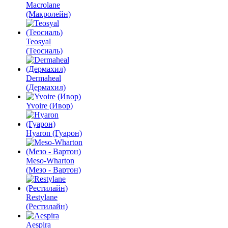
Macrolane
(Макролейн)
Teosyal
(Теосиаль)
Dermaheal
(Дермахил)
Yvoire (Ивор)
Hyaron (Гуарон)
Meso-Wharton
(Мезо - Вартон)
Restylane
(Рестилайн)
Aespira