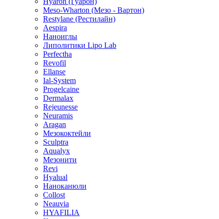
Yvoire (Ивор)
Hyaron (Гуарон)
Meso-Wharton (Мезо - Вартон)
Restylane (Рестилайн)
Aespira
Наноиглы
Липолитики Lipo Lab
Perfectha
Revofil
Ellanse
Ial-System
Progelcaine
Dermalax
Rejeunesse
Neuramis
Aragan
Мезококтейли
Sculptra
Aqualyx
Мезонити
Revi
Hyalual
Наноканюли
Collost
Neauvia