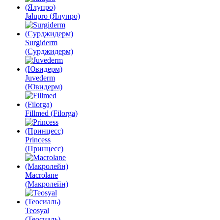
Jalupro (Ялупро)
Surgiderm
(Сурджидерм)
Juvederm
(Ювидерм)
Fillmed (Filorga)
Princess
(Принцесс)
Macrolane
(Макролейн)
Teosyal
(Теосиаль)