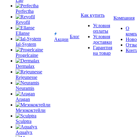
Lab
Perfectha
Как купить
Компания
Revofil
Условия
О
Ellanse
оплаты
комп
Блог
Условия
Акции
Ново
Ial-System
доставки
Отзы
Гарантия
Конт
Progelcaine
на товар
Dermalax
Rejeunesse
Neuramis
Aragan
Мезококтейли
Sculptra
Aqualyx