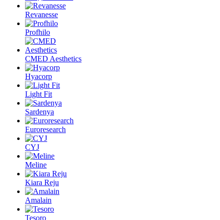
Revanesse
Profhilo
CMED Aesthetics
Hyacorp
Light Fit
Sardenya
Euroresearch
CYJ
Meline
Kiara Reju
Amalain
Tesoro