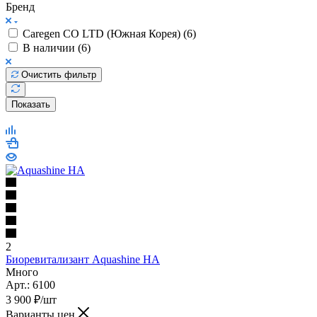
3 900
Бренд
Caregen CO LTD (Южная Корея) (
6
)
В наличии (
6
)
Очистить фильтр
Показать
2
Биоревитализант Aquashine HA
Много
Арт.: 6100
3 900
₽
/шт