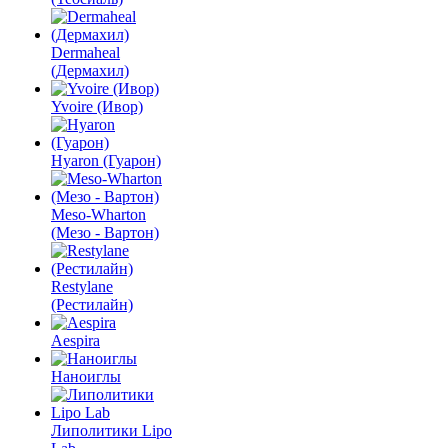
Dermaheal
(Дермахил)
Yvoire (Ивор)
Hyaron (Гуарон)
Meso-Wharton
(Мезо - Вартон)
Restylane
(Рестилайн)
Aespira
Наноиглы
Липолитики Lipo