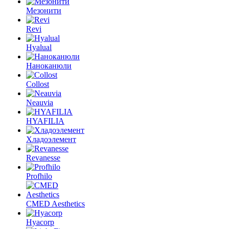
Мезонити
Revi
Hyalual
Наноканюли
Collost
Neauvia
HYAFILIA
Хладоэлемент
Revanesse
Profhilo
CMED Aesthetics
Hyacorp