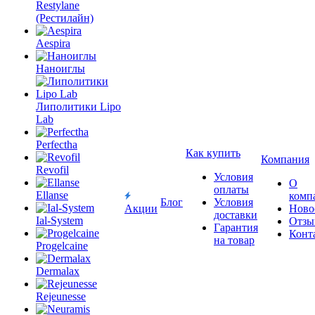
Restylane
(Рестилайн)
Aespira
Наноиглы
Липолитики Lipo
Lab
Perfectha
Как купить
Компания
Revofil
Условия
О
оплаты
Ellanse
комп
Блог
Условия
Акции
Ново
доставки
Ial-System
Отзы
Гарантия
Конт
на товар
Progelcaine
Dermalax
Rejeunesse