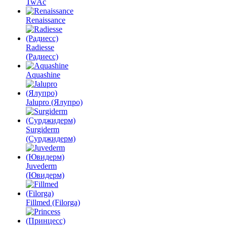
TwAc
Renaissance
Radiesse
(Радиесс)
Aquashine
Jalupro (Ялупро)
Surgiderm
(Сурджидерм)
Juvederm
(Ювидерм)
Fillmed (Filorga)