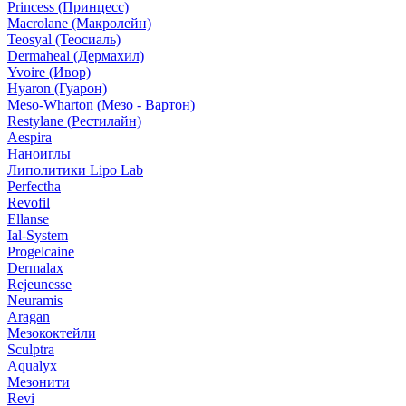
Princess (Принцесс)
Macrolane (Макролейн)
Teosyal (Теосиаль)
Dermaheal (Дермахил)
Yvoire (Ивор)
Hyaron (Гуарон)
Meso-Wharton (Мезо - Вартон)
Restylane (Рестилайн)
Aespira
Наноиглы
Липолитики Lipo Lab
Perfectha
Revofil
Ellanse
Ial-System
Progelcaine
Dermalax
Rejeunesse
Neuramis
Aragan
Мезококтейли
Sculptra
Aqualyx
Мезонити
Revi