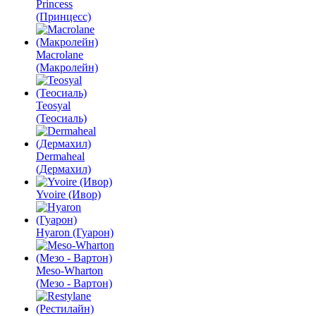
Princess
(Принцесс)
Macrolane
(Макролейн)
Teosyal
(Теосиаль)
Dermaheal
(Дермахил)
Yvoire (Ивор)
Hyaron (Гуарон)
Meso-Wharton
(Мезо - Вартон)