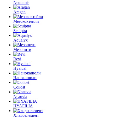
Neuramis
Aragan
Мезококтейли
Sculptra
Aqualyx
Мезонити
Revi
Hyalual
Наноканюли
Collost
Neauvia
HYAFILIA
Хладоэлемент