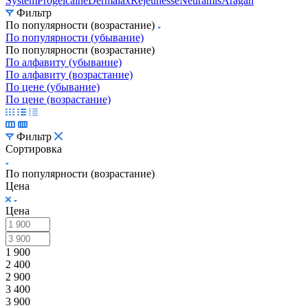
Lab
Perfectha
Revofil
Ellanse
Ial-
System
Progelcaine
Dermalax
Rejeunesse
Neuramis
Aragan
Фильтр
По популярности (возрастание)
По популярности (убывание)
По популярности (возрастание)
По алфавиту (убывание)
По алфавиту (возрастание)
По цене (убывание)
По цене (возрастание)
Фильтр
Сортировка
По популярности (возрастание)
Цена
Цена
1 900
2 400
2 900
3 400