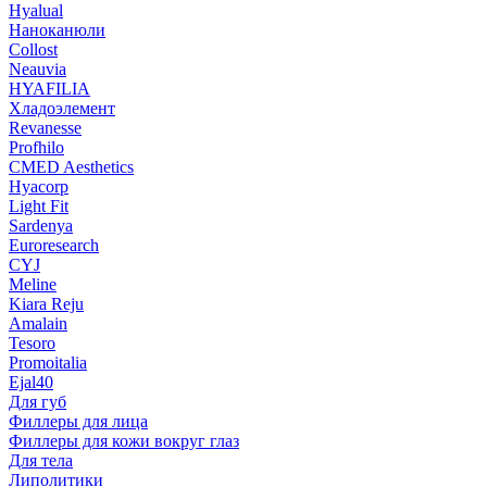
Hyalual
Наноканюли
Collost
Neauvia
HYAFILIA
Хладоэлемент
Revanesse
Profhilo
CMED Aesthetics
Hyacorp
Light Fit
Sardenya
Euroresearch
CYJ
Meline
Kiara Reju
Amalain
Tesoro
Promoitalia
Ejal40
Для губ
Филлеры для лица
Филлеры для кожи вокруг глаз
Для тела
Липолитики