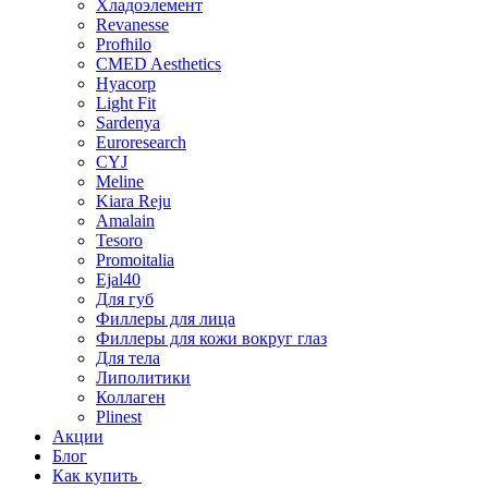
HYAFILIA
Хладоэлемент
Revanesse
Profhilo
CMED Aesthetics
Hyacorp
Light Fit
Sardenya
Euroresearch
CYJ
Meline
Kiara Reju
Amalain
Tesoro
Promoitalia
Ejal40
Для губ
Филлеры для лица
Филлеры для кожи вокруг глаз
Для тела
Липолитики
Коллаген
Plinest
Акции
Блог