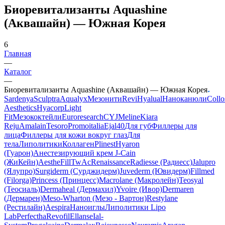
Биоревитализанты Aquashine
(Аквашайн) — Южная Корея
6
Главная
—
Каталог
—
Биоревитализанты Aquashine (Аквашайн) — Южная Корея
Sardenya
Sculptra
Aqualyx
Мезонити
Revi
Hyalual
Наноканюли
Collo
Aesthetics
Hyacorp
Light
Fit
Мезококтейли
Euroresearch
CYJ
Meline
Kiara
Reju
Amalain
Tesoro
Promoitalia
Ejal40
Для губ
Филлеры для
лица
Филлеры для кожи вокруг глаз
Для
тела
Липолитики
Коллаген
Plinest
Hyaron
(Гуарон)
Анестезирующий крем J-Cain
(ЖиКейн)
AestheFill
TwAc
Renaissance
Radiesse (Радиесс)
Jalupro
(Ялупро)
Surgiderm (Сурджидерм)
Juvederm (Ювидерм)
Fillmed
(Filorga)
Princess (Принцесс)
Macrolane (Макролейн)
Teosyal
(Теосиаль)
Dermaheal (Дермахил)
Yvoire (Ивор)
Dermaren
(Дермарен)
Meso-Wharton (Мезо - Вартон)
Restylane
(Рестилайн)
Aespira
Наноиглы
Липолитики Lipo