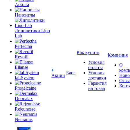
Aespira
Наноиглы
Липолитики Lipo
Lab
Perfectha
Как купить
Компания
Revofil
Условия
О
Ellanse
оплаты
комп
Блог
Условия
Акции
Ново
Ial-System
доставки
Отзы
Гарантия
Конт
Progelcaine
на товар
Dermalax
Rejeunesse
Neuramis