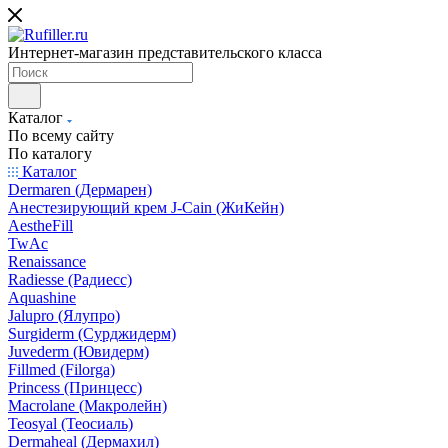
Интернет-магазин представительского класса
Каталог
По всему сайту
По каталогу
Каталог
Dermaren (Дермарен)
Анестезирующий крем J-Cain (ЖиКейн)
AestheFill
TwAc
Renaissance
Radiesse (Радиесс)
Aquashine
Jalupro (Ялупро)
Surgiderm (Сурджидерм)
Juvederm (Ювидерм)
Fillmed (Filorga)
Princess (Принцесс)
Macrolane (Макролейн)
Teosyal (Теосиаль)
Dermaheal (Дермахил)