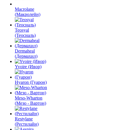
Macrolane
(Макролейн)
Teosyal
(Теосиаль)
Dermaheal
(Дермахил)
Yvoire (Ивор)
Hyaron (Гуарон)
Meso-Wharton
(Мезо - Вартон)
Restylane
(Рестилайн)