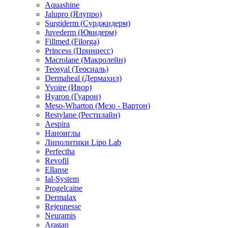
Aquashine
Jalupro (Ялупро)
Surgiderm (Сурджидерм)
Juvederm (Ювидерм)
Fillmed (Filorga)
Princess (Принцесс)
Macrolane (Макролейн)
Teosyal (Теосиаль)
Dermaheal (Дермахил)
Yvoire (Ивор)
Hyaron (Гуарон)
Meso-Wharton (Мезо - Вартон)
Restylane (Рестилайн)
Aespira
Наноиглы
Липолитики Lipo Lab
Perfectha
Revofil
Ellanse
Ial-System
Progelcaine
Dermalax
Rejeunesse
Neuramis
Aragan