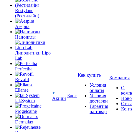
Restylane
(Рестилайн)
Aespira
Наноиглы
Липолитики Lipo
Lab
Perfectha
Как купить
Компания
Revofil
Условия
О
Ellanse
оплаты
комп
Блог
Условия
Акции
Ново
Ial-System
доставки
Отзы
Гарантия
Конт
Progelcaine
на товар
Dermalax