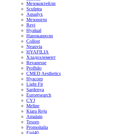
Мезококтейли
Sculptra
Aqualyx
Мезонити
Revi
Hyalual
Наноканюли
Collost
Neauvia
HYAFILIA
Хладоэлемент
Revanesse
Profhilo
CMED Aesthetics
Hyacorp
Light Fit
Sardenya
Euroresearch
CYJ
Meline
Kiara Reju
Amalain
Tesoro
Promoitalia
Ejal40