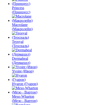
Princess
(Принцесс)
Macrolane
(Макролейн)
Teosyal
(Теосиаль)
Dermaheal
(Дермахил)
Yvoire (Ивор)
Hyaron (Гуарон)
Meso-Wharton
(Мезо - Вартон)