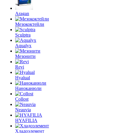
Aragan
Мезококтейли
Sculptra
Aqualyx
Мезонити
Revi
Hyalual
Наноканюли
Collost
Neauvia
HYAFILIA
Хладоэлемент