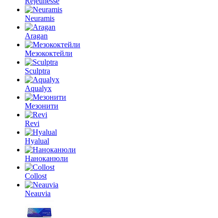
Rejeunesse
Neuramis
Aragan
Мезококтейли
Sculptra
Aqualyx
Мезонити
Revi
Hyalual
Наноканюли
Collost
Neauvia