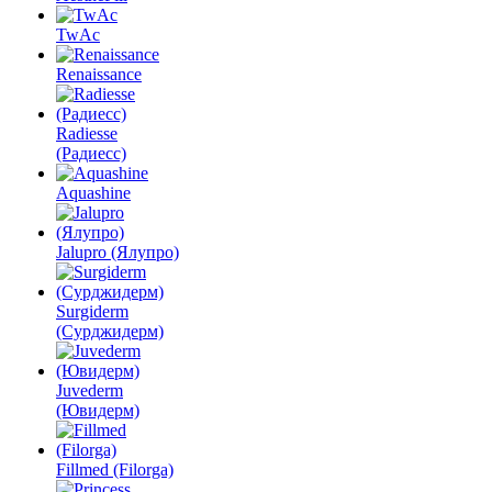
TwAc
Renaissance
Radiesse
(Радиесс)
Aquashine
Jalupro (Ялупро)
Surgiderm
(Сурджидерм)
Juvederm
(Ювидерм)
Fillmed (Filorga)