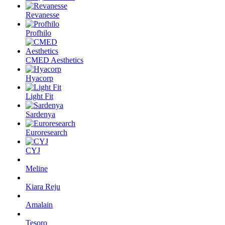
Revanesse
Profhilo
CMED Aesthetics
Hyacorp
Light Fit
Sardenya
Euroresearch
CYJ
Meline
Kiara Reju
Amalain
Tesoro