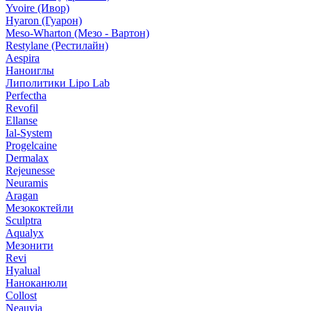
Yvoire (Ивор)
Hyaron (Гуарон)
Meso-Wharton (Мезо - Вартон)
Restylane (Рестилайн)
Aespira
Наноиглы
Липолитики Lipo Lab
Perfectha
Revofil
Ellanse
Ial-System
Progelcaine
Dermalax
Rejeunesse
Neuramis
Aragan
Мезококтейли
Sculptra
Aqualyx
Мезонити
Revi
Hyalual
Наноканюли
Collost
Neauvia