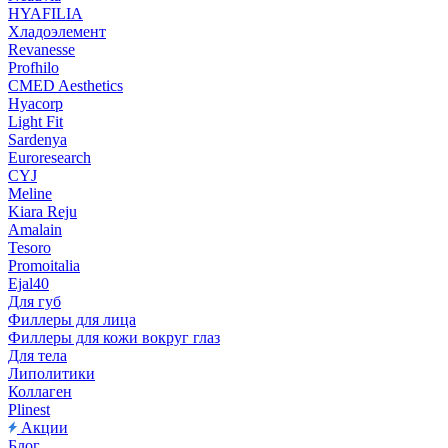
HYAFILIA
Хладоэлемент
Revanesse
Profhilo
CMED Aesthetics
Hyacorp
Light Fit
Sardenya
Euroresearch
CYJ
Meline
Kiara Reju
Amalain
Tesoro
Promoitalia
Ejal40
Для губ
Филлеры для лица
Филлеры для кожи вокруг глаз
Для тела
Липолитики
Коллаген
Plinest
Акции
Блог