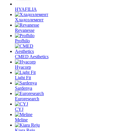
HYAFILIA
Хладоэлемент
Revanesse
Profhilo
CMED Aesthetics
Hyacorp
Light Fit
Sardenya
Euroresearch
CYJ
Meline
Kiara Reju