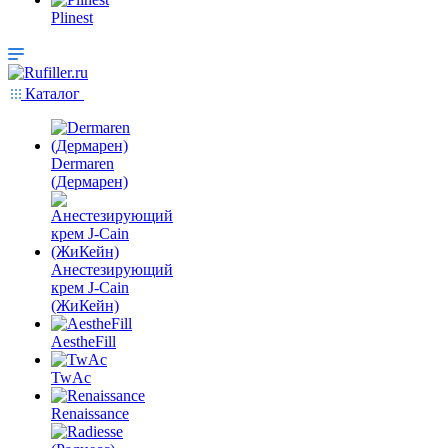
Plinest
Каталог
Dermaren
(Дермарен)
Анестезирующий
крем J-Cain
(ЖиКейн)
AestheFill
TwAc
Renaissance