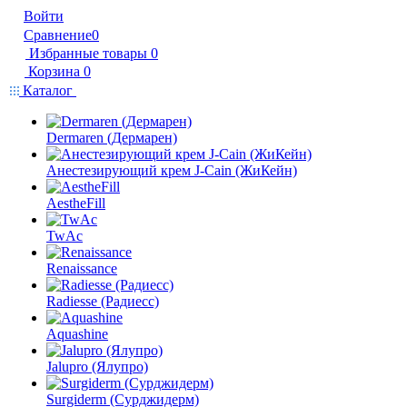
Войти
Сравнение
0
Избранные товары
0
Корзина
0
Каталог
Dermaren (Дермарен)
Анестезирующий крем J-Cain (ЖиКейн)
AestheFill
TwAc
Renaissance
Radiesse (Радиесс)
Aquashine
Jalupro (Ялупро)
Surgiderm (Сурджидерм)