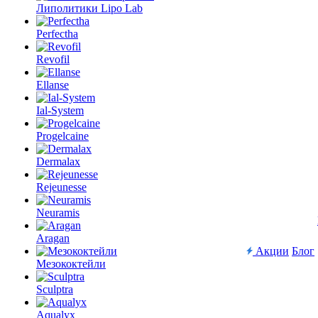
Липолитики Lipo Lab
Perfectha
Revofil
Ellanse
Ial-System
Progelcaine
Dermalax
Rejeunesse
Neuramis
Aragan
Акции
Блог
Мезококтейли
Sculptra
Aqualyx