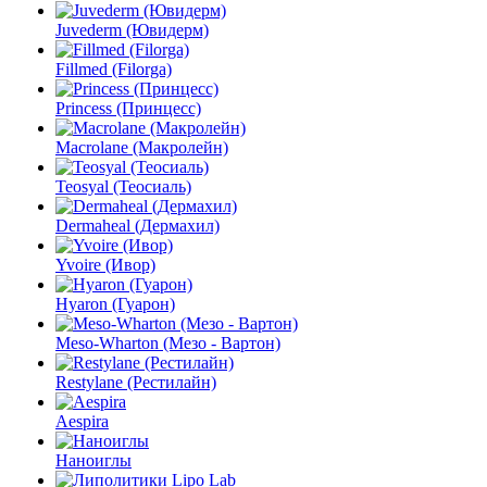
Juvederm (Ювидерм)
Fillmed (Filorga)
Princess (Принцесс)
Macrolane (Макролейн)
Teosyal (Теосиаль)
Dermaheal (Дермахил)
Yvoire (Ивор)
Hyaron (Гуарон)
Meso-Wharton (Мезо - Вартон)
Restylane (Рестилайн)
Aespira
Наноиглы