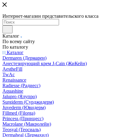
Интернет-магазин представительского класса
Каталог
По всему сайту
По каталогу
Каталог
Dermaren (Дермарен)
Анестезирующий крем J-Cain (ЖиКейн)
AestheFill
TwAc
Renaissance
Radiesse (Радиесс)
Aquashine
Jalupro (Ялупро)
Surgiderm (Сурджидерм)
Juvederm (Ювидерм)
Fillmed (Filorga)
Princess (Принцесс)
Macrolane (Макролейн)
Teosyal (Теосиаль)
Dermaheal (Дермахил)