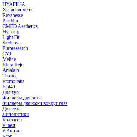
HYAFILIA
Хладоэлемент
Revanesse
Profhilo
CMED Aesthetics
Hyacorp
Light Fit
Sardenya
Euroresearch
CYJ
Meline
Kiara Reju
Amalain
Tesoro
Promoitalia
Ejal40
Для губ
Филлеры для лица
Филлеры для кожи вокруг глаз
Для тела
Липолитики
Коллаген
Plinest
Акции
Блог