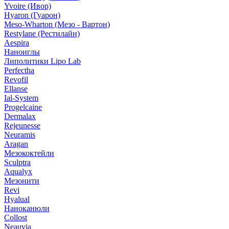
Yvoire (Ивор)
Hyaron (Гуарон)
Meso-Wharton (Мезо - Вартон)
Restylane (Рестилайн)
Aespira
Наноиглы
Липолитики Lipo Lab
Perfectha
Revofil
Ellanse
Ial-System
Progelcaine
Dermalax
Rejeunesse
Neuramis
Aragan
Мезококтейли
Sculptra
Aqualyx
Мезонити
Revi
Hyalual
Наноканюли
Collost
Neauvia